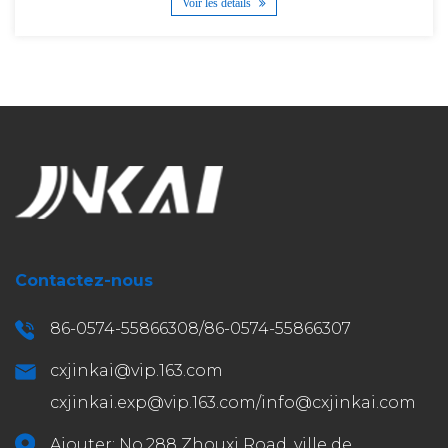
Voir les détails
Contactez-nous
86-0574-55866308/86-0574-55866307
cxjinkai@vip.163.com
cxjinkai.exp@vip.163.com
/
info@cxjinkai.com
Ajouter: No.288 Zhouxi Road, ville de