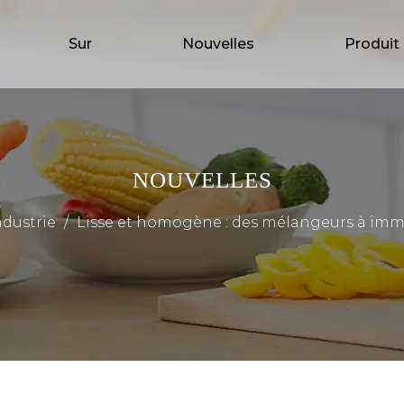
Sur
Nouvelles
Produit
NOUVELLES
ndustrie
/
Lisse et homogène : des mélangeurs à imm